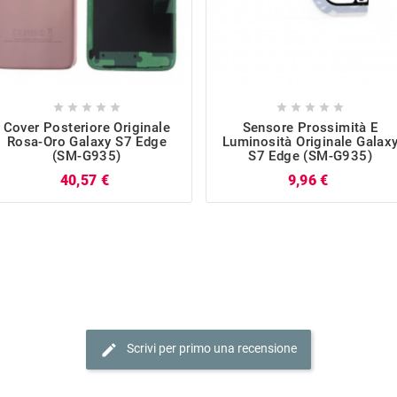










Cover Posteriore Originale
Sensore Prossimità E
Rosa-Oro Galaxy S7 Edge
Luminosità Originale Galax
(SM-G935)
S7 Edge (SM-G935)
Prezzo
Prezzo
40,57 €
9,96 €
edit
Scrivi per primo una recensione