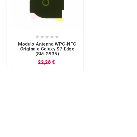










Modulo Antenna WPC-NFC
Cavo Antenna Coa
y
Originale Galaxy S7 Edge
62,5 Mm Blu Orig
(SM-G935)
Galaxy S7 Edge (S
Prezzo
Pr
22,28 €
3,62 €