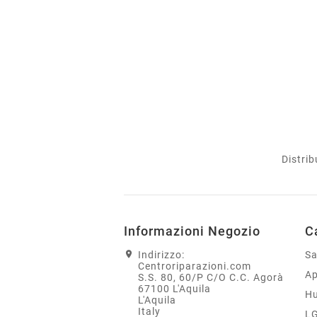
Distrib
Informazioni Negozio
C
Indirizzo:
S
Centroriparazioni.com
Ap
S.S. 80, 60/P C/O C.C. Agorà
67100 L'Aquila
H
L'Aquila
Italy
L