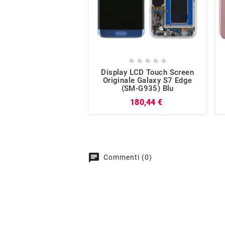





Display LCD Touch Screen
Originale Galaxy S7 Edge
(SM-G935) Blu
Prezzo
180,44 €
chat
Commenti (0)