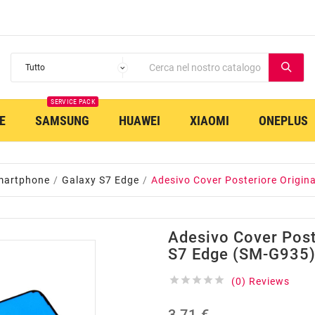
SERVICE PACK
E
SAMSUNG
HUAWEI
XIAOMI
ONEPLUS
martphone
Galaxy S7 Edge
Adesivo Cover Posteriore Origin
Adesivo Cover Post
S7 Edge (SM-G935





(0) Reviews
3,71 €