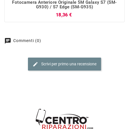
Fotocamera Anteriore Originale 5M Galaxy S7 (SM-
G930) / S7 Edge (SM-G935)
Prezzo
18,36 €
chat
Commenti (0)
edit
Scrivi per primo una recensione