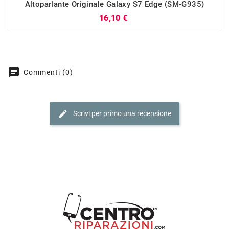
Altoparlante Originale Galaxy S7 Edge (SM-G935)
Prezzo
16,10 €
chat
Commenti (0)
edit
Scrivi per primo una recensione