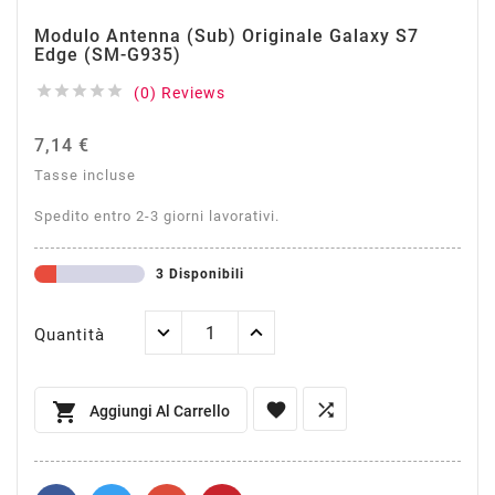
Modulo Antenna (Sub) Originale Galaxy S7
Edge (SM-G935)





(0) Reviews
7,14 €
Tasse incluse
Spedito entro 2-3 giorni lavorativi.
3 Disponibili
Quantità



Aggiungi Al Carrello