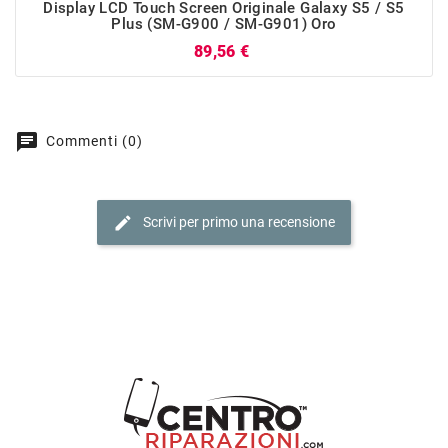
Display LCD Touch Screen Originale Galaxy S5 / S5
Plus (SM-G900 / SM-G901) Oro
Prezzo
89,56 €
chat
Commenti (0)
edit
Scrivi per primo una recensione