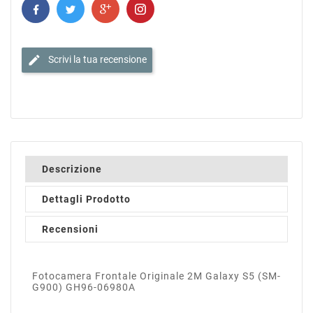
edit
Scrivi la tua recensione
Descrizione
Dettagli Prodotto
Recensioni
Fotocamera Frontale Originale 2M Galaxy S5 (SM-
G900) GH96-06980A