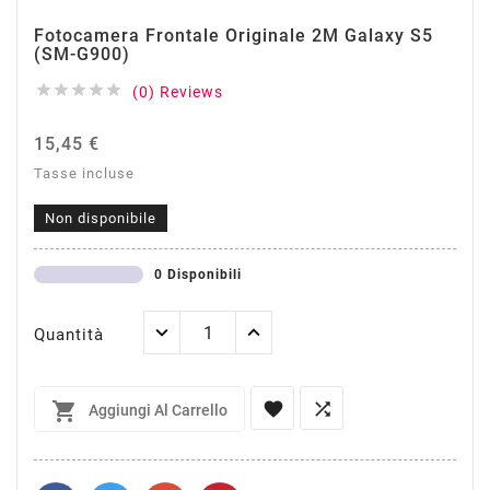
Fotocamera Frontale Originale 2M Galaxy S5
(SM-G900)





(0) Reviews
15,45 €
Tasse incluse
Non disponibile
0 Disponibili
Quantità



Aggiungi Al Carrello