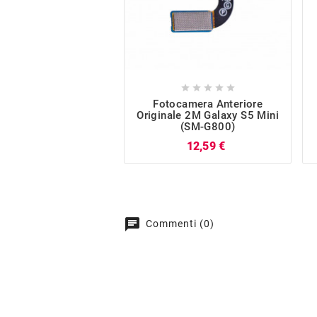





Fotocamera Anteriore
Originale 2M Galaxy S5 Mini
(SM-G800)
Prezzo
12,59 €
chat
Commenti (0)