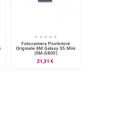










Fotocamera Posteriore
Cover Posteriore O
5
Originale 8M Galaxy S5 Mini
Oro Galaxy S5 Mi
(SM-G800)
G800)
Prezzo
P
21,31 €
12,15 €