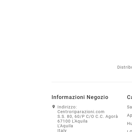
Distrib
Informazioni Negozio
C
Indirizzo:
S
Centroriparazioni.com
Ap
S.S. 80, 60/P C/O C.C. Agorà
67100 L'Aquila
H
L'Aquila
Italy
L