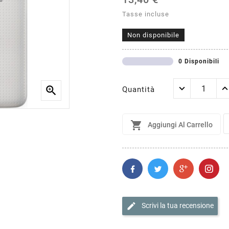
Tasse incluse
Non disponibile
0 Disponibili

Quantità

Aggiungi Al Carrello
edit
Scrivi la tua recensione