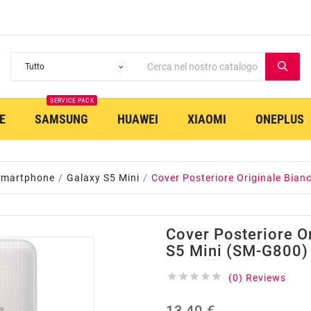
SERVICE PACK
E
SAMSUNG
HUAWEI
XIAOMI
ONEPLUS
Smartphone
Galaxy S5 Mini
Cover Posteriore Originale Bian
Cover Posteriore O
S5 Mini (SM-G800)





(0) Reviews
13,40 €