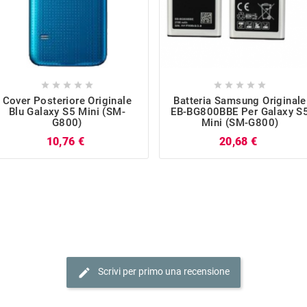










Cover Posteriore Originale
Batteria Samsung Originale
Blu Galaxy S5 Mini (SM-
EB-BG800BBE Per Galaxy S
G800)
Mini (SM-G800)
Prezzo
Prezzo
10,76 €
20,68 €
edit
Scrivi per primo una recensione