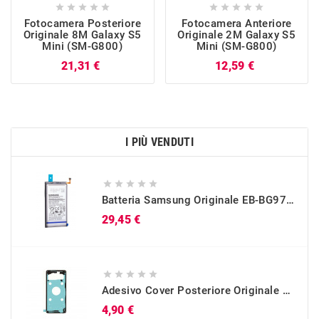










Fotocamera Posteriore
Fotocamera Anteriore
Originale 8M Galaxy S5
Originale 2M Galaxy S5
Mini (SM-G800)
Mini (SM-G800)
Prezzo
Prezzo
21,31 €
12,59 €
I PIÙ VENDUTI





Batteria Samsung Originale EB-BG973ABU Per Galaxy S10 (SM-G973)
Prezzo
29,45 €





Adesivo Cover Posteriore Originale Galaxy S10 (SM-G973)
Prezzo
4,90 €