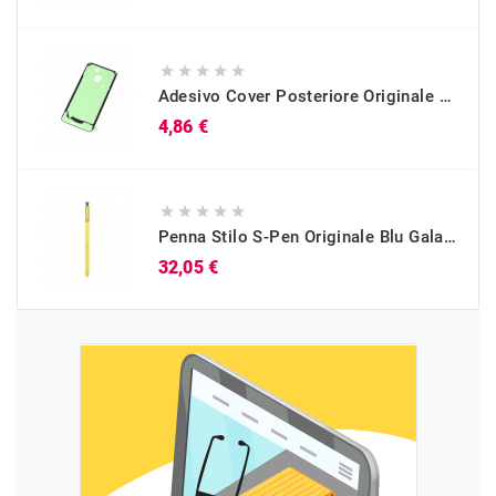





Adesivo Cover Posteriore Originale Galaxy A40 (SM-A405)
Prezzo
4,86 €





Penna Stilo S-Pen Originale Blu Galaxy Note 9 (SM-N960)
Prezzo
32,05 €