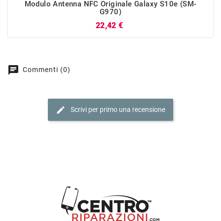
Modulo Antenna NFC Originale Galaxy S10e (SM-
G970)
Prezzo
22,42 €
chat
Commenti (0)
edit
Scrivi per primo una recensione