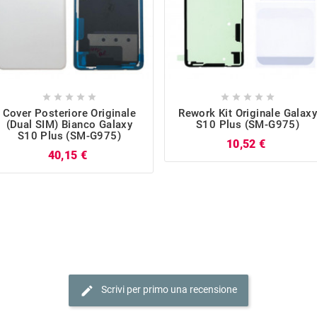










Cover Posteriore Originale
Rework Kit Originale Galax
(Dual SIM) Bianco Galaxy
S10 Plus (SM-G975)
S10 Plus (SM-G975)
Prezzo
10,52 €
Prezzo
40,15 €
edit
Scrivi per primo una recensione