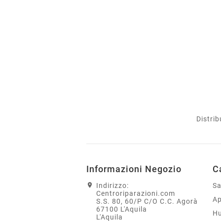
Distrib
Informazioni Negozio
C
Indirizzo:
S
Centroriparazioni.com
Ap
S.S. 80, 60/P C/O C.C. Agorà
67100 L'Aquila
H
L'Aquila