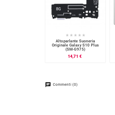





Altoparlante Suoneria
Originale Galaxy S10 Plus
(SM-G975)
Prezzo
14,71 €
chat
Commenti (0)