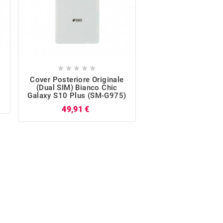










y
Cover Posteriore Originale
Display LCD Touch
(Dual SIM) Bianco Chic
Originale Galaxy S
Galaxy S10 Plus (SM-G975)
(SM-G975) Bianco 
Prezzo
49,91 €
335,04 €