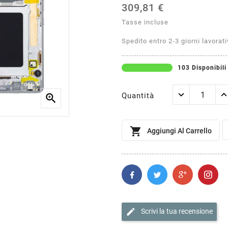
309,81 €
Tasse incluse
Spedito entro 2-3 giorni lavorati
103 Disponibili
Quantità


Aggiungi Al Carrello
edit
Scrivi la tua recensione