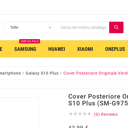
SERVICE PACK
E
SAMSUNG
HUAWEI
XIAOMI
ONEPLUS
martphone
Galaxy S10 Plus
Cover Posteriore Originale Ver
Cover Posteriore O
S10 Plus (SM-G975





(0) Reviews
43,99 €