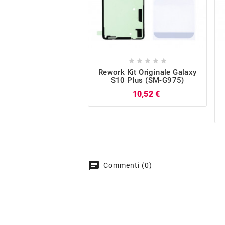





Rework Kit Originale Galaxy
S10 Plus (SM-G975)
Prezzo
10,52 €
chat
Commenti (0)