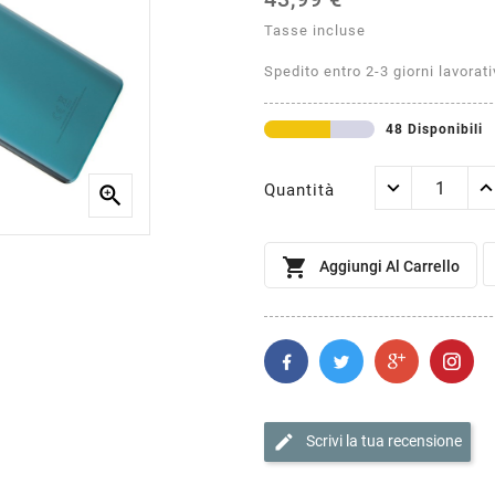
Tasse incluse
Spedito entro 2-3 giorni lavorati
48 Disponibili
Quantità


Aggiungi Al Carrello
edit
Scrivi la tua recensione