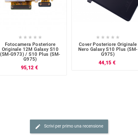










Fotocamera Posteriore
Cover Posteriore Originale
Originale 12M Galaxy S10
Nero Galaxy S10 Plus (SM-
(SM-G973) / S10 Plus (SM-
G975)
G975)
Prezzo
44,15 €
Prezzo
95,12 €
edit
Scrivi per primo una recensione