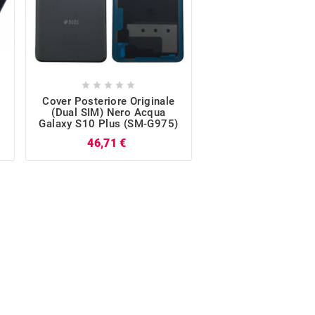










Cover Posteriore Originale
Motorino Vibra
(Dual SIM) Nero Acqua
Originale Galaxy S
Galaxy S10 Plus (SM-G975)
(SM-G975)
Prezzo
Pr
46,71 €
7,61 €