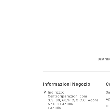
Distrib
Informazioni Negozio
C
Indirizzo:
S
Centroriparazioni.com
Ap
S.S. 80, 60/P C/O C.C. Agorà
67100 L'Aquila
H
L'Aquila