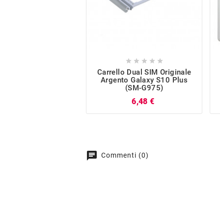





Carrello Dual SIM Originale
Argento Galaxy S10 Plus
(SM-G975)
Prezzo
6,48 €
chat
Commenti (0)