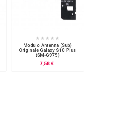










Modulo Antenna (Sub)
Cover Posteriore O
Originale Galaxy S10 Plus
(Dual SIM) Nero
(SM-G975)
Galaxy S10 Plus (
Prezzo
P
7,58 €
46,71 €