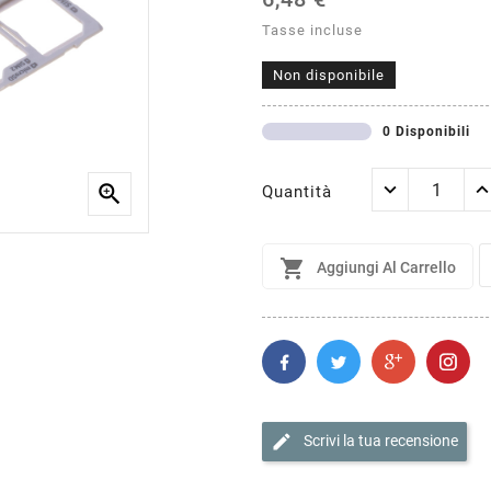
Tasse incluse
Non disponibile
0 Disponibili

Quantità

Aggiungi Al Carrello
edit
Scrivi la tua recensione