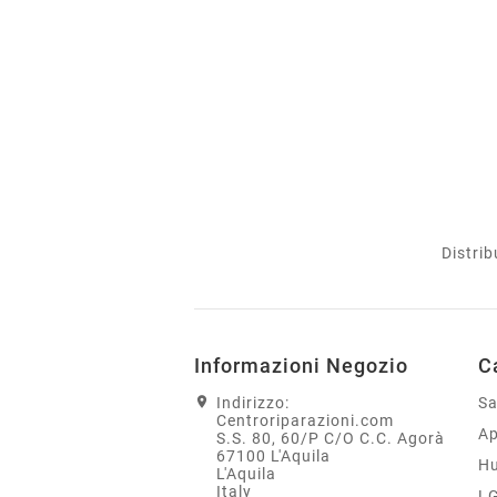
Distrib
Informazioni Negozio
C
Indirizzo:
S
Centroriparazioni.com
Ap
S.S. 80, 60/P C/O C.C. Agorà
67100 L'Aquila
H
L'Aquila
Italy
L