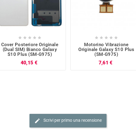










Cover Posteriore Originale
Motorino Vibrazione
(Dual SIM) Bianco Galaxy
Originale Galaxy S10 Plus
S10 Plus (SM-G975)
(SM-G975)
Prezzo
Prezzo
40,15 €
7,61 €
edit
Scrivi per primo una recensione