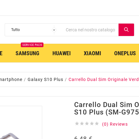
SERVICE PACK
E
SAMSUNG
HUAWEI
XIAOMI
ONEPLUS
martphone
Galaxy S10 Plus
Carrello Dual Sim Originale Ve
Carrello Dual Sim O
S10 Plus (SM-G975





(0) Reviews
6,48 €