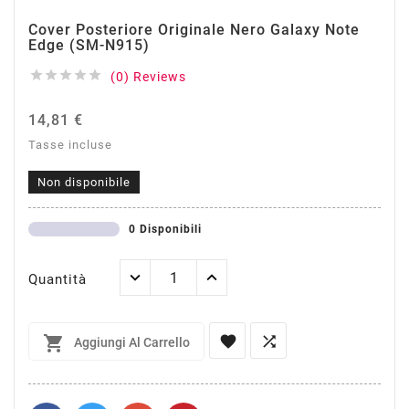
Cover Posteriore Originale Nero Galaxy Note
Edge (SM-N915)





(0) Reviews
14,81 €
Tasse incluse
Non disponibile
0 Disponibili
Quantità



Aggiungi Al Carrello