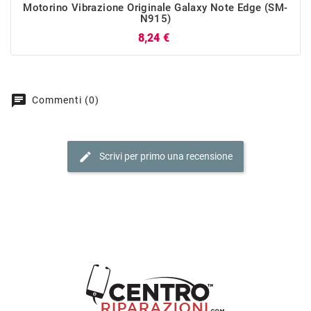
Motorino Vibrazione Originale Galaxy Note Edge (SM-
N915)
Prezzo
8,24 €
chat
Commenti (0)
edit
Scrivi per primo una recensione