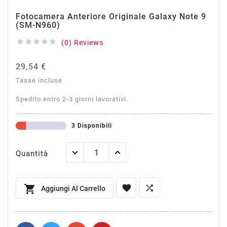
Fotocamera Anteriore Originale Galaxy Note 9
(SM-N960)





(0) Reviews
29,54 €
Tasse incluse
Spedito entro 2-3 giorni lavorativi.
3 Disponibili
Quantità



Aggiungi Al Carrello