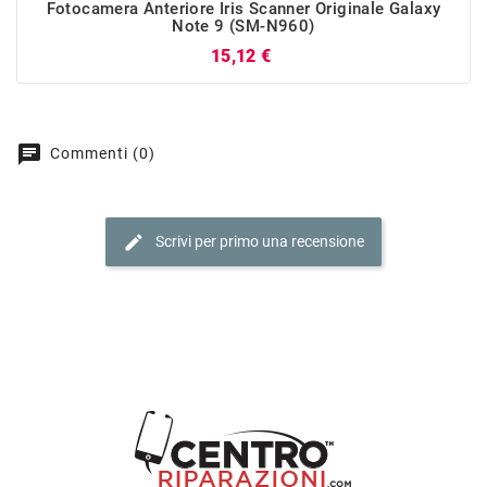
Fotocamera Anteriore Iris Scanner Originale Galaxy
Note 9 (SM-N960)
Prezzo
15,12 €
chat
Commenti (0)
edit
Scrivi per primo una recensione