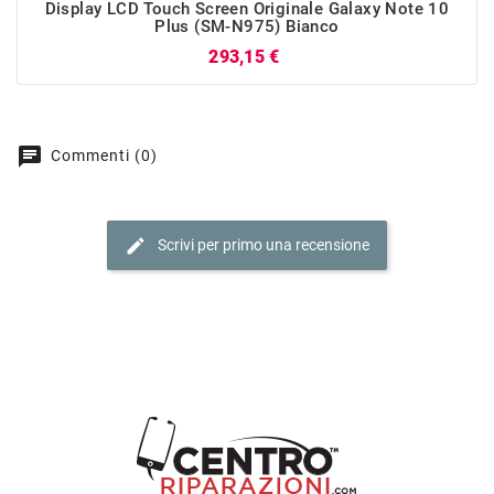
Display LCD Touch Screen Originale Galaxy Note 10
Plus (SM-N975) Bianco
Prezzo
293,15 €
chat
Commenti (0)
edit
Scrivi per primo una recensione