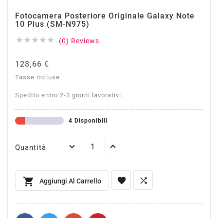
Fotocamera Posteriore Originale Galaxy Note
10 Plus (SM-N975)





(0) Reviews
128,66 €
Tasse incluse
Spedito entro 2-3 giorni lavorativi.
4 Disponibili
Quantità



Aggiungi Al Carrello