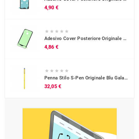
Prezzo
4,90 €





Adesivo Cover Posteriore Originale Galaxy A40 (SM-A405)
Prezzo
4,86 €





Penna Stilo S-Pen Originale Blu Galaxy Note 9 (SM-N960)
Prezzo
32,05 €