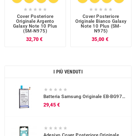










Cover Posteriore
Cover Posteriore
Originale Argento
Originale Bianco Galaxy
Galaxy Note 10 Plus
Note 10 Plus (SM-
(SM-N975)
N975)
Prezzo
Prezzo
32,70 €
35,00 €
I PIÙ VENDUTI





Batteria Samsung Originale EB-BG973ABU Per Galaxy S10 (SM-G973)
Prezzo
29,45 €





Adesivo Cover Posteriore Originale Galaxy S10 (SM-G973)