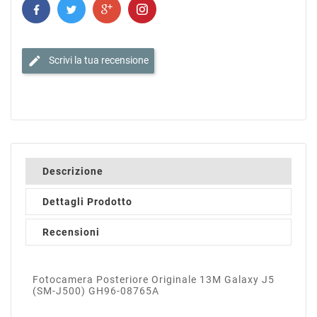
edit
Scrivi la tua recensione
Descrizione
Dettagli Prodotto
Recensioni
Fotocamera Posteriore Originale 13M Galaxy J5
(SM-J500) GH96-08765A