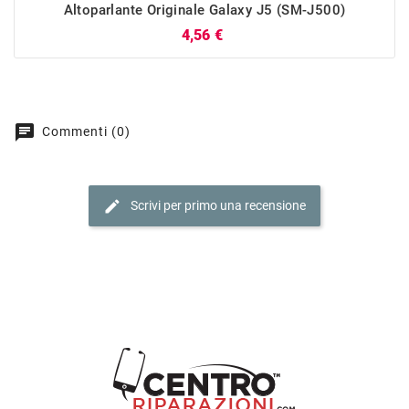
Altoparlante Originale Galaxy J5 (SM-J500)
Prezzo
4,56 €
chat
Commenti (0)
edit
Scrivi per primo una recensione