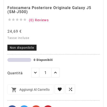
Fotocamera Posteriore Originale Galaxy J5
(SM-J500)





(0) Reviews
24,69 €
Tasse incluse
Non disponibile
0 Disponibili
Quantità



Aggiungi Al Carrello