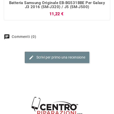
Batteria Samsung Originale EB-BG531BBE Per Galaxy
J3 2016 (SM-J320) / J5 (SM-J500)
Prezzo
11,22 €
chat
Commenti (0)
edit
Scrivi per primo una recensione