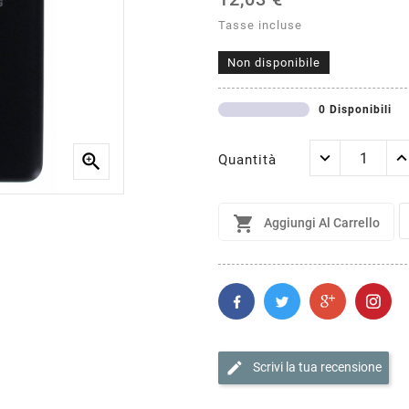
Tasse incluse
Non disponibile
0 Disponibili

Quantità

Aggiungi Al Carrello
edit
Scrivi la tua recensione