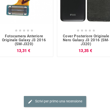










Fotocamera Anteriore
Cover Posteriore Originale
Originale Galaxy J3 2016
Nero Galaxy J3 2016 (SM-
(SM-J320)
J320)
Prezzo
Prezzo
13,31 €
13,35 €
edit
Scrivi per primo una recensione