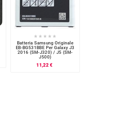










Batteria Samsung Originale
Cover Posteriore O
EB-BG531BBE Per Galaxy J3
Bianco Galaxy J3 2
2016 (SM-J320) / J5 (SM-
J320)
J500)
P
14,70 €
Prezzo
11,22 €