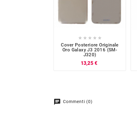





Cover Posteriore Originale
Oro Galaxy J3 2016 (SM-
J320)
Prezzo
13,25 €
chat
Commenti (0)