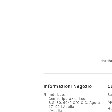
Distrib
Informazioni Negozio
C
Indirizzo:
S
Centroriparazioni.com
Ap
S.S. 80, 60/P C/O C.C. Agorà
67100 L'Aquila
H
L'Aquila