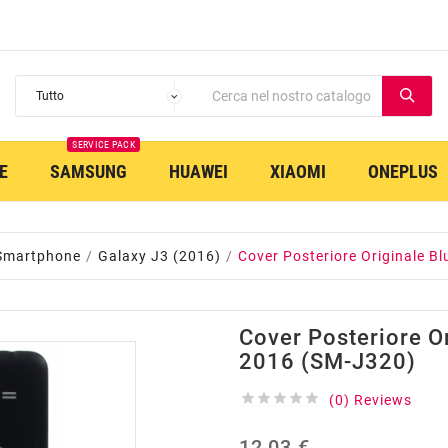
SERVICE PACK
E
SAMSUNG
HUAWEI
XIAOMI
ONEPLUS
Smartphone
Galaxy J3 (2016)
Cover Posteriore Originale B
Cover Posteriore Or
2016 (SM-J320)





(0) Reviews
12,03 €