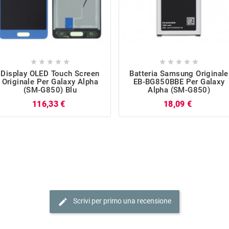










Display OLED Touch Screen
Batteria Samsung Originale
Originale Per Galaxy Alpha
EB-BG850BBE Per Galaxy
(SM-G850) Blu
Alpha (SM-G850)
Prezzo
Prezzo
116,33 €
18,09 €
edit
Scrivi per primo una recensione