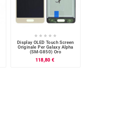










Display OLED Touch Screen
Flat Dock Carica O
Originale Per Galaxy Alpha
Galaxy Alpha (SM
(SM-G850) Oro
P
20,29 €
Prezzo
118,80 €