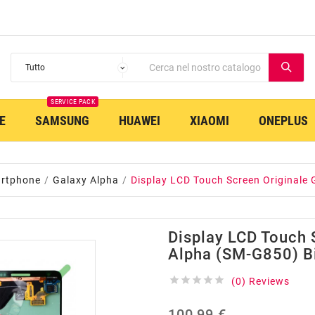
SERVICE PACK
E
SAMSUNG
HUAWEI
XIAOMI
ONEPLUS
rtphone
Galaxy Alpha
Display LCD Touch Screen Originale
Display LCD Touch 
Alpha (SM-G850) B





(0) Reviews
100,99 €