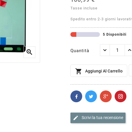
Tasse incluse
Spedito entro 2-3 giorni lavorati
5 Disponibili
Quantità


Aggiungi Al Carrello
edit
Scrivi la tua recensione