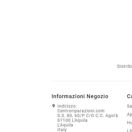
Distrib
Informazioni Negozio
C
Indirizzo:
S
Centroriparazioni.com
Ap
S.S. 80, 60/P C/O C.C. Agorà
67100 L'Aquila
H
L'Aquila
Italy
L