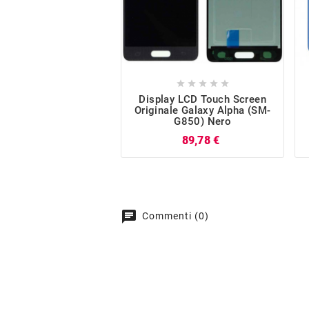





Display LCD Touch Screen
Originale Galaxy Alpha (SM-
G850) Nero
Prezzo
89,78 €
chat
Commenti (0)