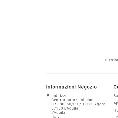
Distrib
Informazioni Negozio
C
Indirizzo:
S
Centroriparazioni.com
Ap
S.S. 80, 60/P C/O C.C. Agorà
67100 L'Aquila
H
L'Aquila
Italy
L