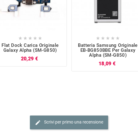










Flat Dock Carica Originale
Batteria Samsung Originale
Galaxy Alpha (SM-G850)
EB-BG850BBE Per Galaxy
Alpha (SM-G850)
Prezzo
20,29 €
Prezzo
18,09 €
edit
Scrivi per primo una recensione