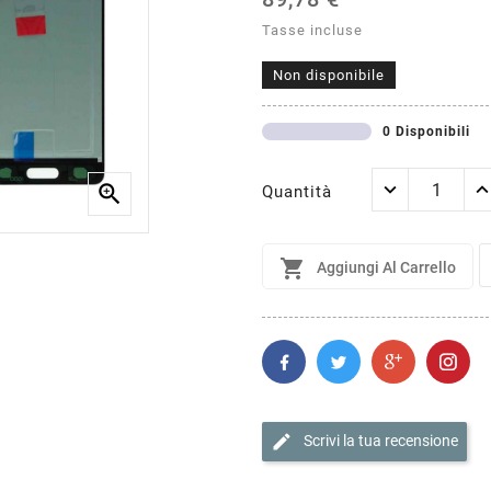
Tasse incluse
Non disponibile
0 Disponibili

Quantità

Aggiungi Al Carrello
edit
Scrivi la tua recensione