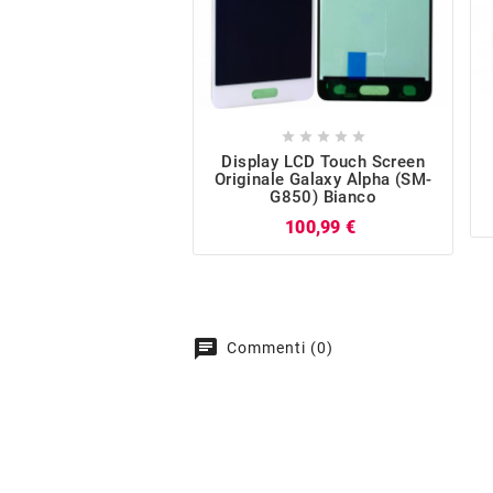





Display LCD Touch Screen
Originale Galaxy Alpha (SM-
G850) Bianco
Prezzo
100,99 €
chat
Commenti (0)