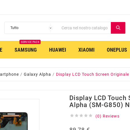
SERVICE PACK
E
SAMSUNG
HUAWEI
XIAOMI
ONEPLUS
artphone
Galaxy Alpha
Display LCD Touch Screen Original
Display LCD Touch 
Alpha (SM-G850) N





(0) Reviews
89,78 €