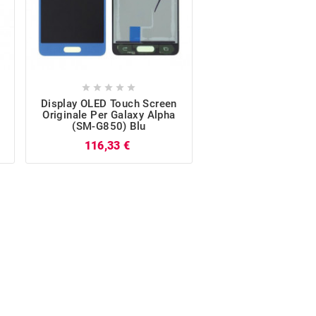










Display OLED Touch Screen
Display LCD Touch
Originale Per Galaxy Alpha
Originale Galaxy Al
(SM-G850) Blu
G850) Argen
Prezzo
116,33 €
116,67 €