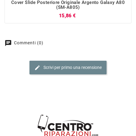
Cover Slide Posteriore Originale Argento Galaxy A80
(SM-A805)
Prezzo
15,86 €
chat
Commenti (0)
edit
Scrivi per primo una recensione