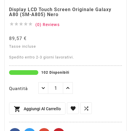
Display LCD Touch Screen Originale Galaxy
A80 (SM-A805) Nero





(0) Reviews
89,57 €
Tasse incluse
Spedito entro 2-3 giorni lavorativi.
102 Disponibili
Quantità



Aggiungi Al Carrello