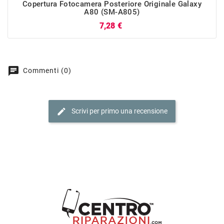
Copertura Fotocamera Posteriore Originale Galaxy
A80 (SM-A805)
Prezzo
7,28 €
chat
Commenti (0)
edit
Scrivi per primo una recensione