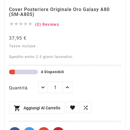
Cover Posteriore Originale Oro Galaxy A80
(SM-A805)





(0) Reviews
37,95 €
Tasse incluse
Spedito entro 2-3 giorni lavorativi.
4 Disponibili
Quantità



Aggiungi Al Carrello