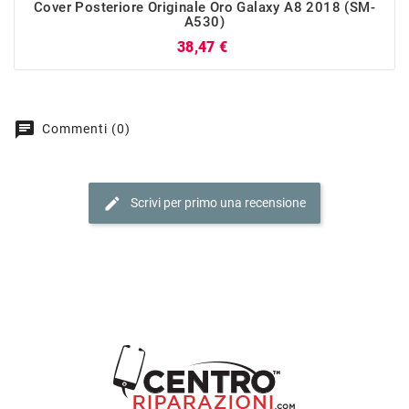
Cover Posteriore Originale Oro Galaxy A8 2018 (SM-
A530)
Prezzo
38,47 €
chat
Commenti (0)
edit
Scrivi per primo una recensione