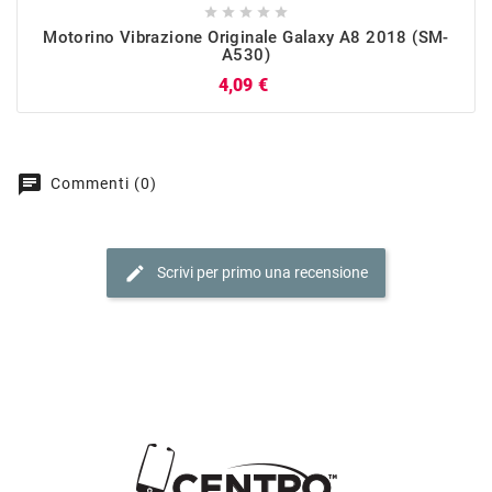





Motorino Vibrazione Originale Galaxy A8 2018 (SM-
A530)
Prezzo
4,09 €
chat
Commenti (0)
edit
Scrivi per primo una recensione