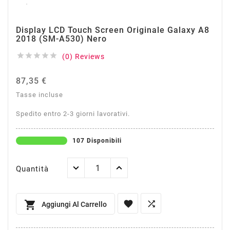
Display LCD Touch Screen Originale Galaxy A8
2018 (SM-A530) Nero





(0) Reviews
87,35 €
Tasse incluse
Spedito entro 2-3 giorni lavorativi.
107 Disponibili
Quantità



Aggiungi Al Carrello