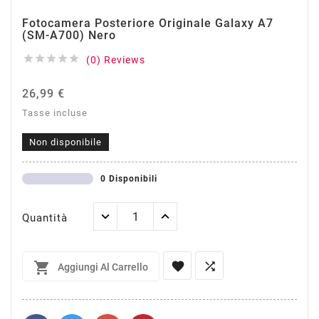
Fotocamera Posteriore Originale Galaxy A7
(SM-A700) Nero





(0) Reviews
26,99 €
Tasse incluse
Non disponibile
0 Disponibili
Quantità



Aggiungi Al Carrello