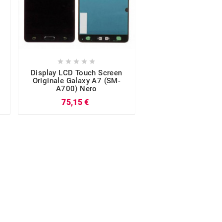










Display LCD Touch Screen
Display LCD Touch
Originale Galaxy A7 (SM-
Originale Galaxy 
A700) Nero
A700) Oro
Prezzo
P
75,15 €
80,17 €