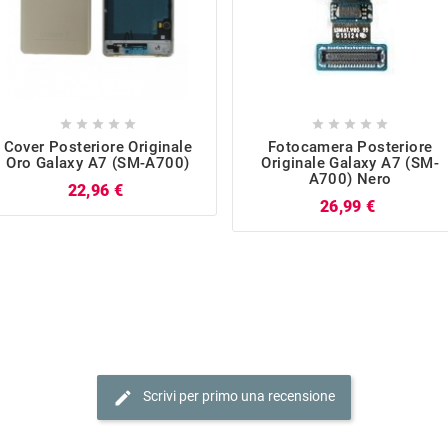










Cover Posteriore Originale
Fotocamera Posteriore
Oro Galaxy A7 (SM-A700)
Originale Galaxy A7 (SM-
A700) Nero
Prezzo
22,96 €
Prezzo
26,99 €
edit
Scrivi per primo una recensione