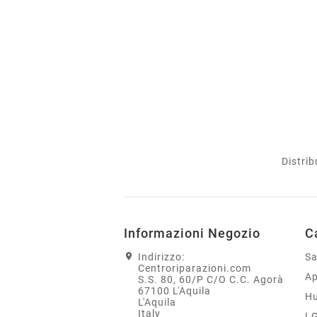
Distrib
Informazioni Negozio
C
Indirizzo:
S
Centroriparazioni.com
Ap
S.S. 80, 60/P C/O C.C. Agorà
67100 L'Aquila
H
L'Aquila
Italy
L