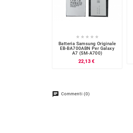





Batteria Samsung Originale
EB-BA700ABN Per Galaxy
A7 (SM-A700)
Prezzo
22,13 €
chat
Commenti (0)