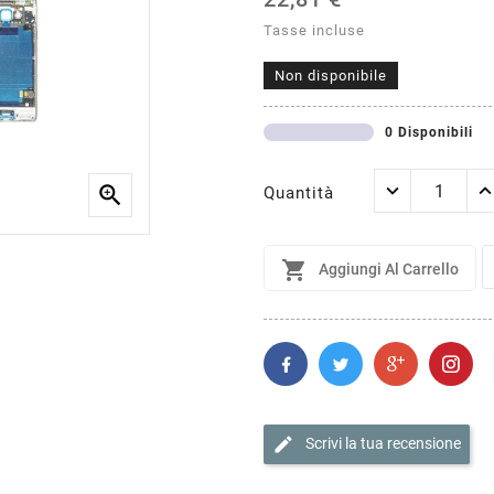
Tasse incluse
Non disponibile
0 Disponibili

Quantità

Aggiungi Al Carrello
edit
Scrivi la tua recensione