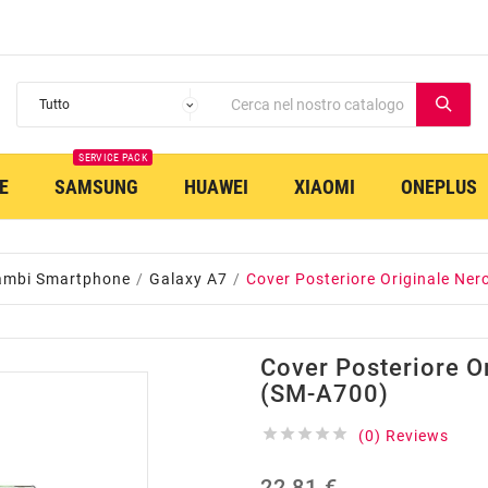
SERVICE PACK
E
SAMSUNG
HUAWEI
XIAOMI
ONEPLUS
ambi Smartphone
Galaxy A7
Cover Posteriore Originale Ne
Cover Posteriore O
(SM-A700)





(0) Reviews
22,81 €