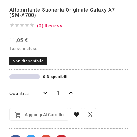
Altoparlante Suoneria Originale Galaxy A7
(SM-A700)





(0) Reviews
11,05 €
Tasse incluse
Non disponibile
0 Disponibili
Quantità



Aggiungi Al Carrello