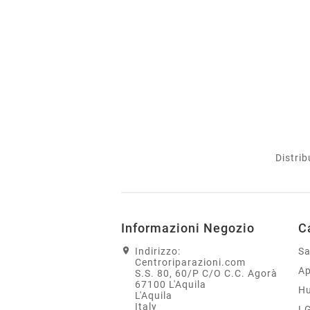
Distrib
Informazioni Negozio
C
Indirizzo:
S
Centroriparazioni.com
Ap
S.S. 80, 60/P C/O C.C. Agorà
67100 L'Aquila
H
L'Aquila
Italy
L