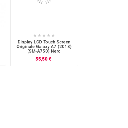










Telaio Frame Post
Display LCD Touch Screen
Originale Galaxy 
Originale Galaxy A7 (2018)
(SM-A750)
(SM-A750) Nero
P
24,62 €
Prezzo
55,50 €