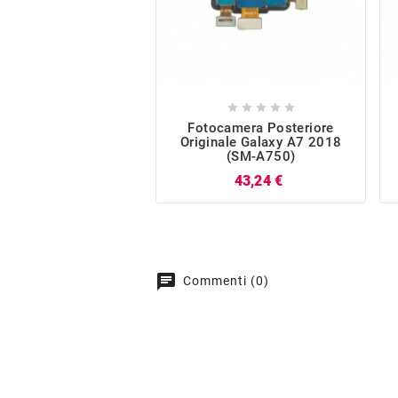





Fotocamera Posteriore
Originale Galaxy A7 2018
(SM-A750)
Prezzo
43,24 €
chat
Commenti (0)