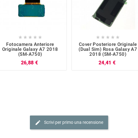










Fotocamera Anteriore
Cover Posteriore Originale
Originale Galaxy A7 2018
(Dual Sim) Rosa Galaxy A7
(SM-A750)
2018 (SM-A750)
Prezzo
Prezzo
26,88 €
24,41 €
edit
Scrivi per primo una recensione