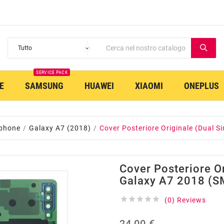
SERVICE PACK
E
SAMSUNG
HUAWEI
XIAOMI
ONEPLUS
phone
Galaxy A7 (2018)
Cover Posteriore Originale (Dual 
Cover Posteriore Or
Galaxy A7 2018 (S





(0) Reviews
24,00 €