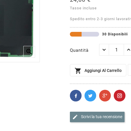
Tasse incluse
Spedito entro 2-3 giorni lavorati
30 Disponibili
Quantità


Aggiungi Al Carrello
edit
Scrivi la tua recensione