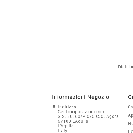
Distrib
Informazioni Negozio
C
Indirizzo:
S
Centroriparazioni.com
Ap
S.S. 80, 60/P C/O C.C. Agorà
67100 L'Aquila
H
L'Aquila
Italy
L