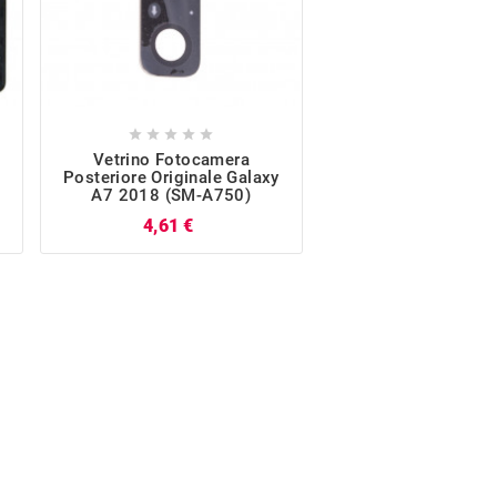










Vetrino Fotocamera
Telaio Frame Post
Posteriore Originale Galaxy
Originale Galaxy 
A7 2018 (SM-A750)
(SM-A750)
Prezzo
P
4,61 €
24,62 €