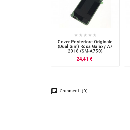





Cover Posteriore Originale
(Dual Sim) Rosa Galaxy A7
2018 (SM-A750)
Prezzo
24,41 €
chat
Commenti (0)