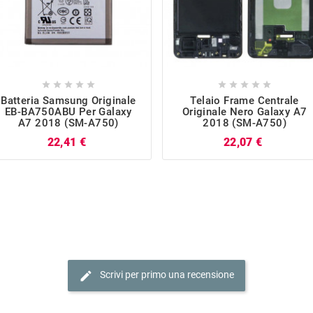










Batteria Samsung Originale
Telaio Frame Centrale
EB-BA750ABU Per Galaxy
Originale Nero Galaxy A7
A7 2018 (SM-A750)
2018 (SM-A750)
Prezzo
Prezzo
22,41 €
22,07 €
edit
Scrivi per primo una recensione