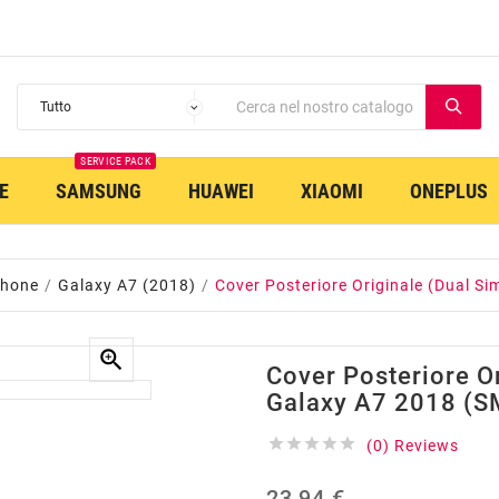
SERVICE PACK
E
SAMSUNG
HUAWEI
XIAOMI
ONEPLUS
phone
Galaxy A7 (2018)
Cover Posteriore Originale (Dual S

Cover Posteriore O
Galaxy A7 2018 (S





(0) Reviews
23,94 €