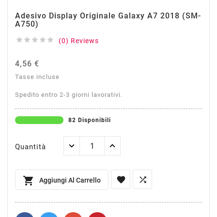
Adesivo Display Originale Galaxy A7 2018 (SM-
A750)





(0) Reviews
4,56 €
Tasse incluse
Spedito entro 2-3 giorni lavorativi.
82 Disponibili
Quantità



Aggiungi Al Carrello