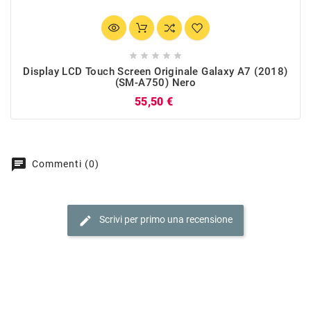





Display LCD Touch Screen Originale Galaxy A7 (2018)
(SM-A750) Nero
Prezzo
55,50 €
chat
Commenti (0)
edit
Scrivi per primo una recensione