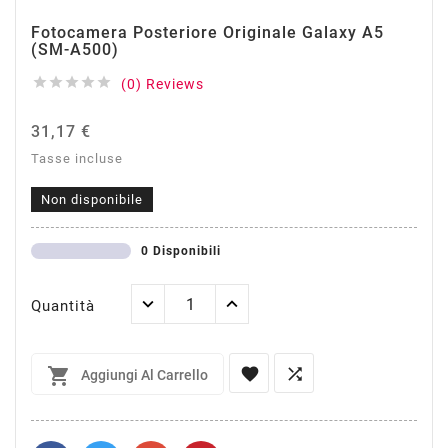
Fotocamera Posteriore Originale Galaxy A5
(SM-A500)





(0) Reviews
31,17 €
Tasse incluse
Non disponibile
0 Disponibili
Quantità



Aggiungi Al Carrello