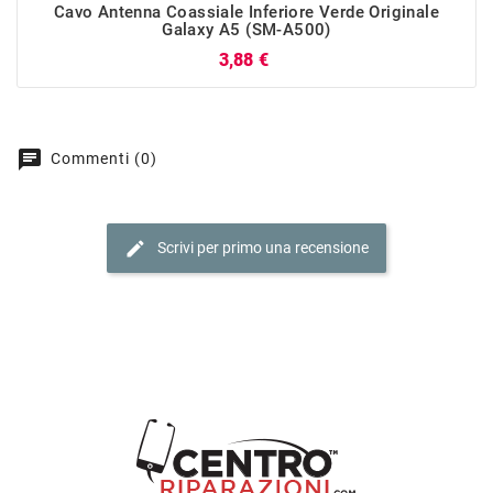
Cavo Antenna Coassiale Inferiore Verde Originale
Galaxy A5 (SM-A500)
Prezzo
3,88 €
chat
Commenti (0)
edit
Scrivi per primo una recensione