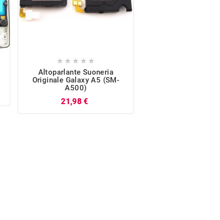










Altoparlante Suoneria
Batteria Samsung O
Originale Galaxy A5 (SM-
EB-BA500ABE Per G
A500)
(SM-A500)
Prezzo
P
21,98 €
25,69 €