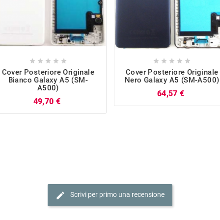










Cover Posteriore Originale
Cover Posteriore Originale
Bianco Galaxy A5 (SM-
Nero Galaxy A5 (SM-A500)
A500)
Prezzo
64,57 €
Prezzo
49,70 €
edit
Scrivi per primo una recensione