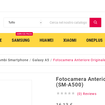
SERVICE PACK
E
SAMSUNG
HUAWEI
XIAOMI
ONEPLUS
ambi Smartphone
Galaxy A5
Fotocamera Anteriore Original
Fotocamera Anterio
(SM-A500)





(0) Reviews
16,13 €