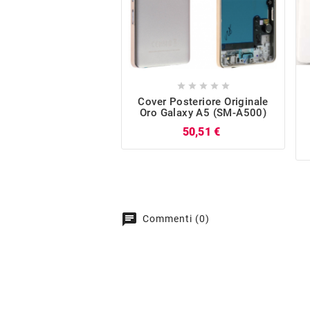





Cover Posteriore Originale
Oro Galaxy A5 (SM-A500)
Prezzo
50,51 €
chat
Commenti (0)