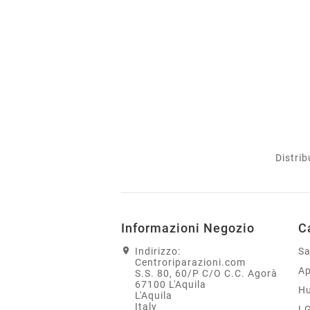
Distrib
Informazioni Negozio
C
Indirizzo:
S
Centroriparazioni.com
Ap
S.S. 80, 60/P C/O C.C. Agorà
67100 L'Aquila
H
L'Aquila
Italy
L