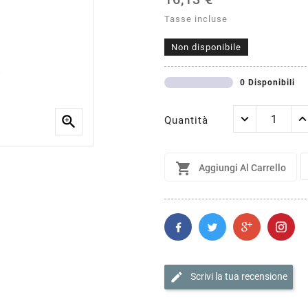
Tasse incluse
Non disponibile
0 Disponibili

Quantità

Aggiungi Al Carrello
edit
Scrivi la tua recensione