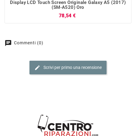
Display LCD Touch Screen Originale Galaxy A5 (2017)
(SM-A520) Oro
Prezzo
78,54 €
chat
Commenti (0)
edit
Scrivi per primo una recensione