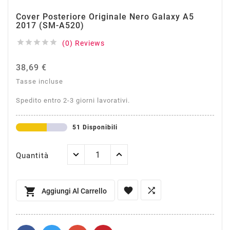
Cover Posteriore Originale Nero Galaxy A5
2017 (SM-A520)





(0) Reviews
38,69 €
Tasse incluse
Spedito entro 2-3 giorni lavorativi.
51 Disponibili
Quantità



Aggiungi Al Carrello