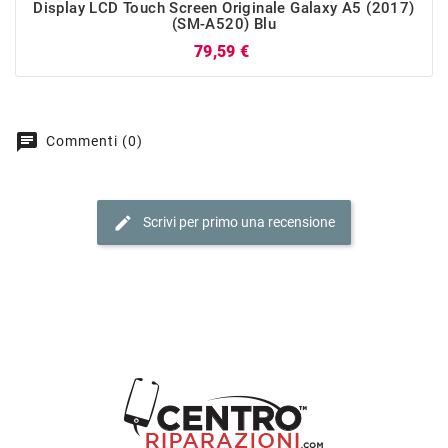
Display LCD Touch Screen Originale Galaxy A5 (2017)
(SM-A520) Blu
Prezzo
79,59 €
chat
Commenti (0)
edit
Scrivi per primo una recensione