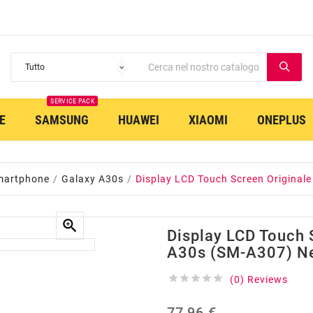
SERVICE PACK
E
SAMSUNG
HUAWEI
XIAOMI
ONEPLUS
martphone
Galaxy A30s
Display LCD Touch Screen Original

Display LCD Touch 
A30s (SM-A307) N





(0) Reviews
77,96 €