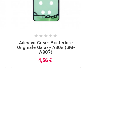










Adesivo Cover Posteriore
Telaio Frame Post
Originale Galaxy A30s (SM-
Originale Blu Gala
A307)
(SM-A307)
Prezzo
P
4,56 €
17,92 €