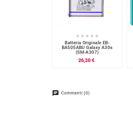





Batteria Originale EB-
BA505ABU Galaxy A30s
(SM-A307)
Prezzo
26,30 €
chat
Commenti (0)