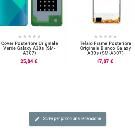










Cover Posteriore Originale
Telaio Frame Posteriore
Verde Galaxy A30s (SM-
Originale Bianco Galaxy
A307)
A30s (SM-A307)
Prezzo
Prezzo
25,84 €
17,87 €
edit
Scrivi per primo una recensione