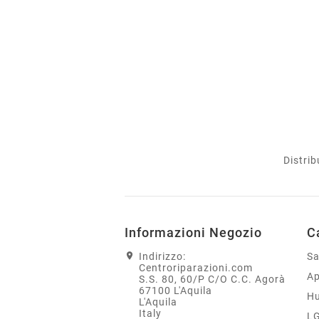
Distrib
Informazioni Negozio
C
Indirizzo:
S
Centroriparazioni.com
Ap
S.S. 80, 60/P C/O C.C. Agorà
67100 L'Aquila
H
L'Aquila
Italy
L