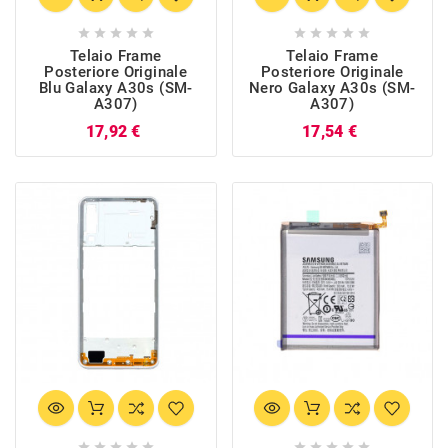










Telaio Frame
Telaio Frame
Posteriore Originale
Posteriore Originale
Blu Galaxy A30s (SM-
Nero Galaxy A30s (SM-
A307)
A307)
Prezzo
Prezzo
17,92 €
17,54 €









