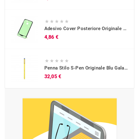





Adesivo Cover Posteriore Originale Galaxy A40 (SM-A405)
Prezzo
4,86 €





Penna Stilo S-Pen Originale Blu Galaxy Note 9 (SM-N960)
Prezzo
32,05 €