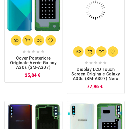





Cover Posteriore
Originale Verde Galaxy





A30s (SM-A307)
Display LCD Touch
Screen Originale Galaxy
Prezzo
25,84 €
A30s (SM-A307) Nero
Prezzo
77,96 €