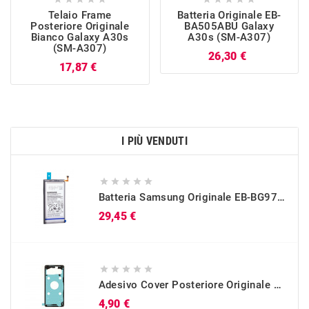
Telaio Frame
Batteria Originale EB-
Posteriore Originale
BA505ABU Galaxy
Bianco Galaxy A30s
A30s (SM-A307)
(SM-A307)
Prezzo
26,30 €
Prezzo
17,87 €
I PIÙ VENDUTI





Batteria Samsung Originale EB-BG973ABU Per Galaxy S10 (SM-G973)
Prezzo
29,45 €





Adesivo Cover Posteriore Originale Galaxy S10 (SM-G973)
Prezzo
4,90 €