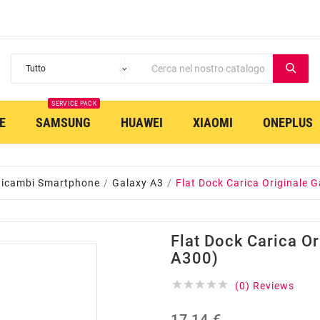
SERVICE PACK
E
SAMSUNG
HUAWEI
XIAOMI
ONEPLUS
Ricambi Smartphone
Galaxy A3
Flat Dock Carica Originale 
Flat Dock Carica O
A300)





(0) Reviews
17,14 €