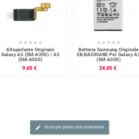










Altoparlante Originale
Batteria Samsung Originale
Galaxy A3 (SM-A300) / A5
EB-BA300ABE Per Galaxy A
(SM-A500)
(SM-A300)
Prezzo
Prezzo
9,65 €
24,05 €
edit
Scrivi per primo una recensione