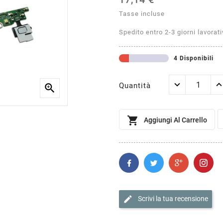
Tasse incluse
Spedito entro 2-3 giorni lavorati
4 Disponibili
Quantità


Aggiungi Al Carrello
edit
Scrivi la tua recensione