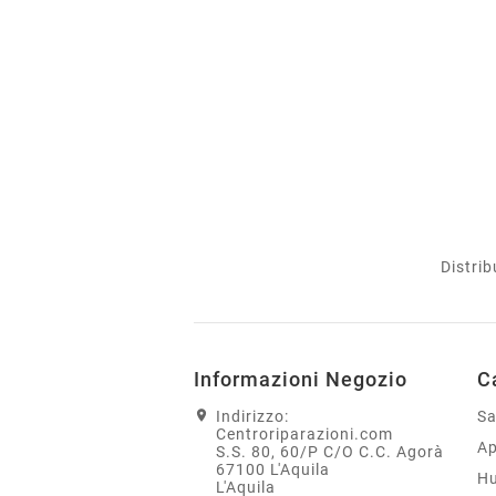
Distrib
Informazioni Negozio
C
Indirizzo:
S
Centroriparazioni.com
Ap
S.S. 80, 60/P C/O C.C. Agorà
67100 L'Aquila
H
L'Aquila