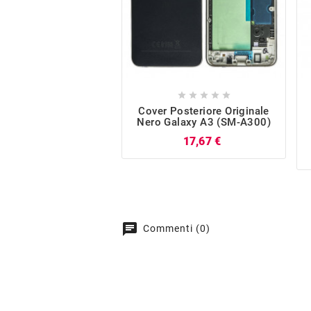





Cover Posteriore Originale
Nero Galaxy A3 (SM-A300)
Prezzo
17,67 €
chat
Commenti (0)