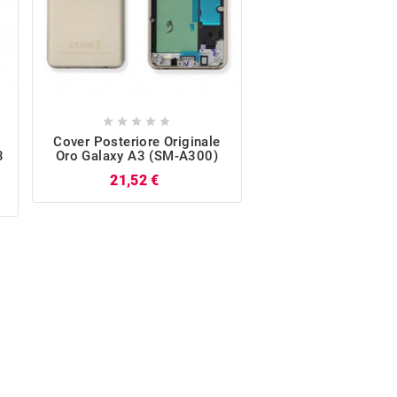










Cover Posteriore Originale
Flat Tasti Volume O
3
Oro Galaxy A3 (SM-A300)
Galaxy A3 (SM-
Prezzo
Pr
21,52 €
8,76 €