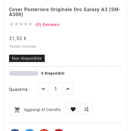
Cover Posteriore Originale Oro Galaxy A3 (SM-
A300)





(0) Reviews
21,52 €
Tasse incluse
Non disponibile
0 Disponibili
Quantità



Aggiungi Al Carrello