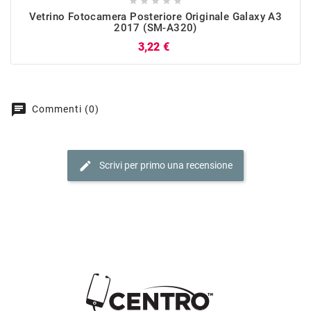





Vetrino Fotocamera Posteriore Originale Galaxy A3
2017 (SM-A320)
Prezzo
3,22 €
chat
Commenti (0)
edit
Scrivi per primo una recensione