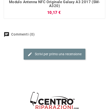
Modulo Antenna NFC Originale Galaxy A3 2017 (SM-
A320)
Prezzo
10,17 €
chat
Commenti (0)
edit
Scrivi per primo una recensione