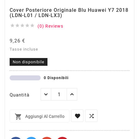
Cover Posteriore Originale Blu Huawei Y7 2018
(LDN-L01 / LDN-LX3)





(0) Reviews
9,26 €
Tasse incluse
Non disponibile
0 Disponibili
Quantità



Aggiungi Al Carrello