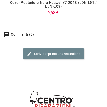
Cover Posteriore Nera Huawei Y7 2018 (LDN-L01 /
LDN-LX3)
Prezzo
9,92 €
chat
Commenti (0)
edit
Scrivi per primo una recensione