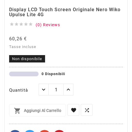
Display LCD Touch Screen Originale Nero Wiko
Upulse Lite 4G





(0) Reviews
60,26 €
Tasse incluse
Non disponibile
0 Disponibili
Quantità



Aggiungi Al Carrello