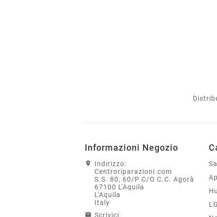
Distrib
Informazioni Negozio
C
Indirizzo:
S
Centroriparazioni.com
Ap
S.S. 80, 60/P C/O C.C. Agorà
67100 L'Aquila
H
L'Aquila
Italy
L
Scrivici: