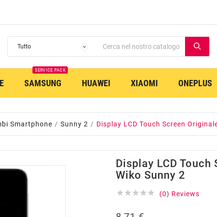
SERVICE PACK
E
SAMSUNG
HUAWEI
XIAOMI
ONEPLUS
mbi Smartphone
Sunny 2
Display LCD Touch Screen Original
Display LCD Touch 
Wiko Sunny 2





(0) Reviews
8,71 €