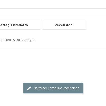
ettagli Prodotto
Recensioni
le Nero Wiko Sunny 2
edit
Scrivi per primo una recensione