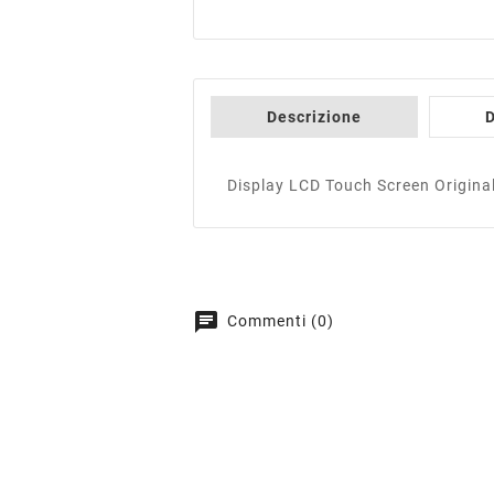
Descrizione
D
Display LCD Touch Screen Origina
chat
Commenti (0)