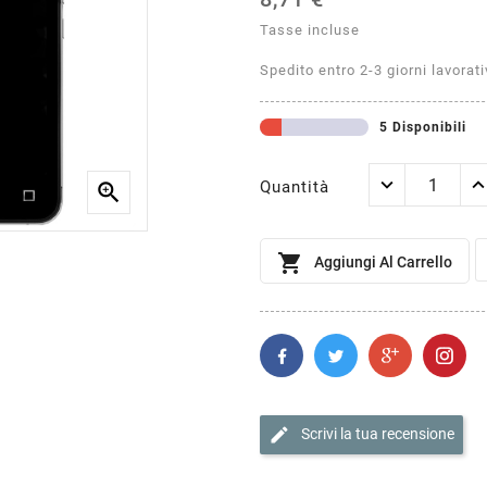
Tasse incluse
Spedito entro 2-3 giorni lavorati
5 Disponibili
Quantità


Aggiungi Al Carrello
edit
Scrivi la tua recensione