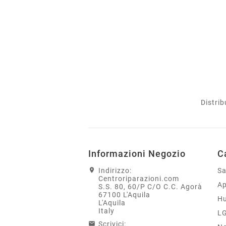
Distrib
Informazioni Negozio
C
Indirizzo:
S
Centroriparazioni.com
Ap
S.S. 80, 60/P C/O C.C. Agorà
67100 L'Aquila
H
L'Aquila
Italy
L
Scrivici: