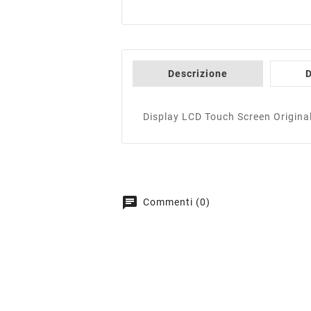
Descrizione
D
Display LCD Touch Screen Origina
chat
Commenti (0)