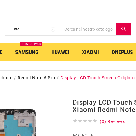
SERVICE PACK
E
SAMSUNG
HUAWEI
XIAOMI
ONEPLUS
phone
Redmi Note 6 Pro
Display LCD Touch Screen Original
Display LCD Touch 
Xiaomi Redmi Note





(0) Reviews
62,61 €