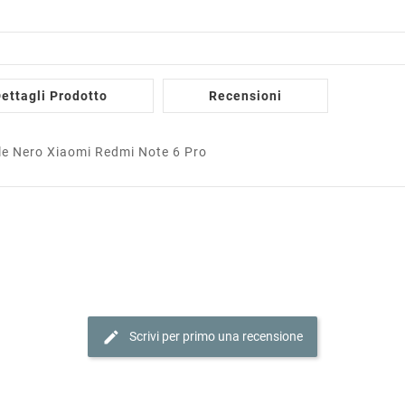
ettagli Prodotto
Recensioni
le Nero Xiaomi Redmi Note 6 Pro
edit
Scrivi per primo una recensione