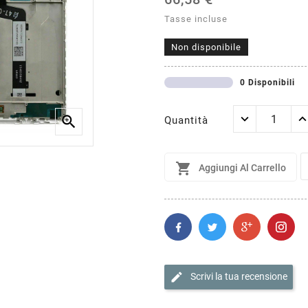
Tasse incluse
Non disponibile
0 Disponibili

Quantità

Aggiungi Al Carrello
edit
Scrivi la tua recensione