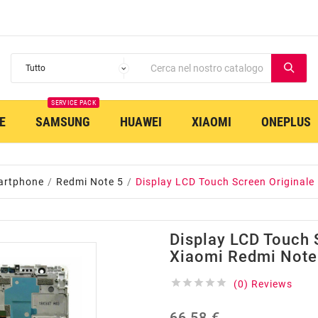
SERVICE PACK
E
SAMSUNG
HUAWEI
XIAOMI
ONEPLUS
artphone
Redmi Note 5
Display LCD Touch Screen Originale
Display LCD Touch 
Xiaomi Redmi Note





(0) Reviews
66,58 €