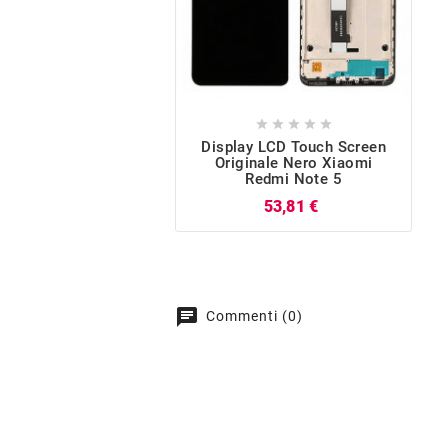





Display LCD Touch Screen
Originale Nero Xiaomi
Redmi Note 5
Prezzo
53,81 €
chat
Commenti (0)