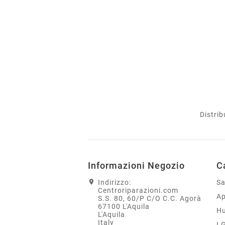
Distrib
Informazioni Negozio
C
Indirizzo:
S
Centroriparazioni.com
Ap
S.S. 80, 60/P C/O C.C. Agorà
67100 L'Aquila
H
L'Aquila
Italy
L