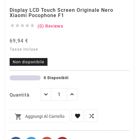
Display LCD Touch Screen Originale Nero
Xiaomi Pocophone F1





(0) Reviews
69,94 €
Tasse incluse
Non disponibile
0 Disponibili
Quantità



Aggiungi Al Carrello