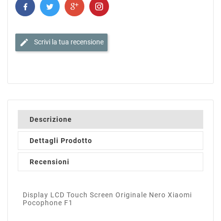
edit
Scrivi la tua recensione
Descrizione
Dettagli Prodotto
Recensioni
Display LCD Touch Screen Originale Nero Xiaomi
Pocophone F1