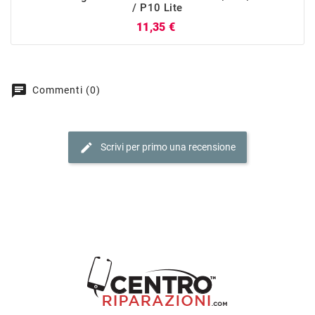
/ P10 Lite
Prezzo
11,35 €
chat
Commenti (0)
edit
Scrivi per primo una recensione