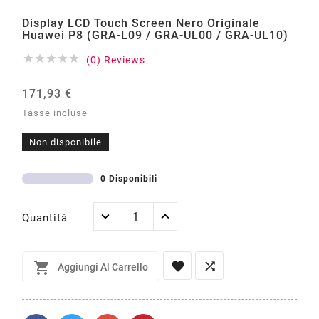
Display LCD Touch Screen Nero Originale
Huawei P8 (GRA-L09 / GRA-UL00 / GRA-UL10)





(0) Reviews
171,93 €
Tasse incluse
Non disponibile
0 Disponibili
Quantità



Aggiungi Al Carrello