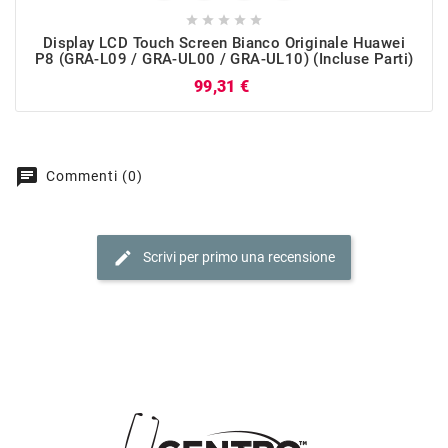





Display LCD Touch Screen Bianco Originale Huawei
P8 (GRA-L09 / GRA-UL00 / GRA-UL10) (incluse Parti)
Prezzo
99,31 €
chat
Commenti (0)
edit
Scrivi per primo una recensione